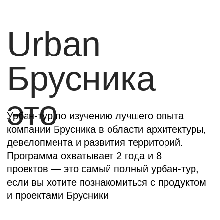
если вы хотите познакомиться с продуктом
и проектами Брусники
2
города в
программе
3
8