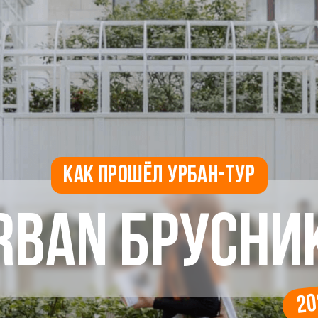
как прошёл урбан-тур
ban Брусника
2024