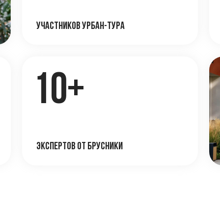
на урбан-туре
ия
ктуры
и
П
и 
ичные морфотипы
фасадные решения