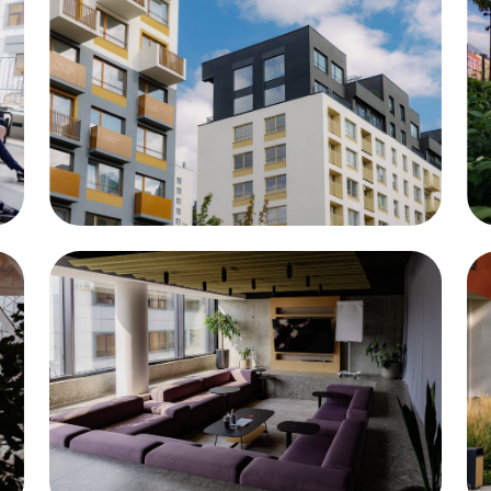
 урбан-туре