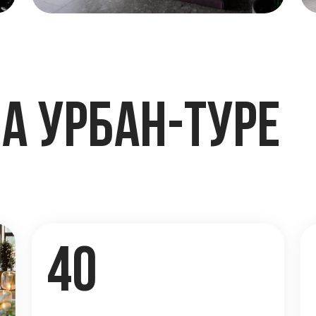
40
12
участников урбан-тура
компаний-
участников
10+
экспертов от Брусники