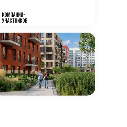
сообщество
 нетворкинг
ознакомились с командой Брусники
коллегами из разных уголков страны