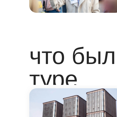
10
спикеров
на объектах