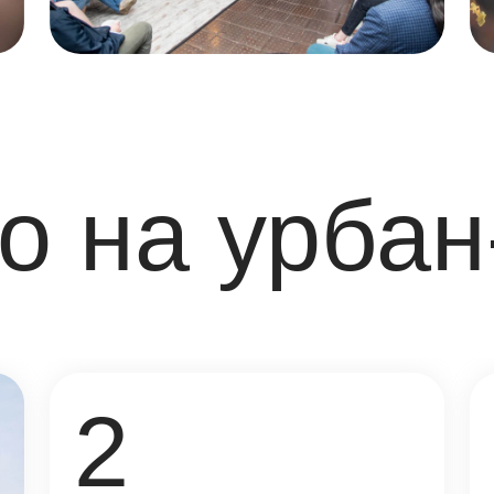
2
6
дня обучения
топовых
объектов
31
участник урбан-тура